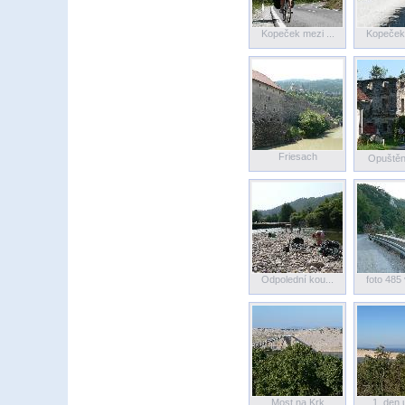
Kopeček mezi ...
Kopeček 
Friesach
Opuštěn
Odpolední kou...
foto 485 
Most na Krk
1. den 