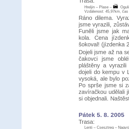
Trasa:
Hreljin – Plase –
Oguli
Vzdálenost: 45,97km, čas 
Ráno dilema. Vyraz
jsme vyrazili, zůst
Funěli jsme jak ma
kola. Cena jízden
šokoval! (jízdenka 
Dojeli jsme až na s
čakovci jsme obl
pláštěny a vyrazi
dojeli do kempu v 
vysoká, ale bylo po
Po sprše jsme si z
zavíračkou udělali 
si objednali. Naštěs
Pátek 5. 8. 2005
Trasa:
Lenti – Csesztreg – Nagyr