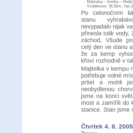
Malinska – šmrika – Hrelji
Vzdálenost: 36,5km, čas j
Po celonočním li
stanu vyhrabá
nevypadalo nijak va
přinesla tolik vody,
záchod, Všude pot
celý den ve stanu a
že za kemp vyhod
křoví rozhodně v t
Majitelka v kempu 
potřebuje volné mís
pršet a mohli js
neobydlenou chorva
jsme na konci svět
most a zamířili do 
stanice. Stan jsme 
Čtvrtek 4. 8. 2005