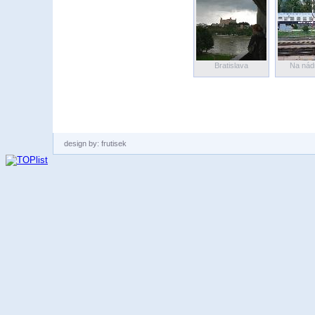
Bratislava
Na nádr
design by: frutisek