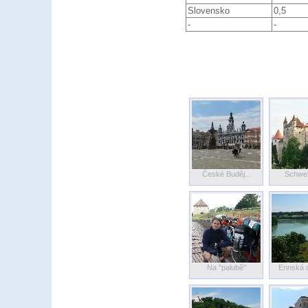
Slovensko
0,5
-
-
České Buděj...
Schwer
Na "palubě"
Ennská c