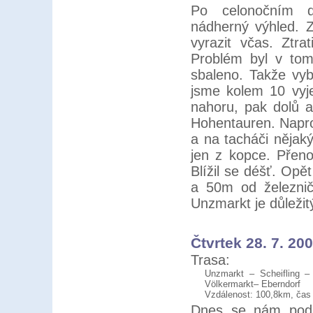
Po celonočním d
nádherný výhled. 
vyrazit včas. Ztra
Problém byl v tom
sbaleno. Takže vy
jsme kolem 10 vyje
nahoru, pak dolů 
Hohentauren. Napro
a na tacháči nějak
jen z kopce. Přen
Blížil se déšť. Op
a 50m od železnič
Unzmarkt je důležitý
Čtvrtek 28. 7. 20
Trasa:
Unzmarkt – Scheifling –
Völkermarkt– Eberndorf
Vzdálenost: 100,8km, čas 
Dnes se nám podař