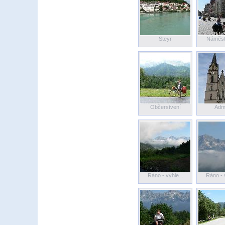
Steyr
Náměstí
Občerstvení
Adm
Ráno - výhle...
Ráno - v