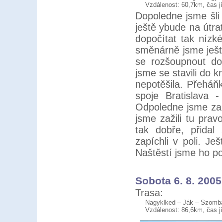
Vzdálenost: 60,7km, čas j
Dopoledne jsme šli
ještě ybude na útr
dopočítat tak nízk
směnárně jsme ještě
se rozšoupnout d
jsme se stavili do 
nepotěšila. Přeháňk
spoje Bratislava 
Odpoledne jsme za m
jsme zažili tu pra
tak dobře, přidal
zapíchli v poli. Ješ
Naštěstí jsme ho pos
Sobota 6. 8. 2005
Trasa:
Nagyklked – Ják – Szomba
Vzdálenost: 86,6km, čas j