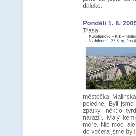
daleko.
Pondělí 1. 8. 200
Trasa:
Kukuljanovo – Krk – Malin
Vzdálenost: 37,8km, čas j
městečka Malinska
poledne. Byli jsme 
zpátky, někdo tvr
narazili. Malý ke
moře. Nic moc, ale 
do večera jsme byli