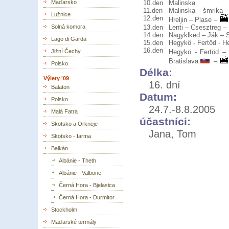
Maďarsko
10.den
Malinska
11.den
Malinska – šmrika – 
Lužnice
12.den
Hreljin – Plase –
Solná komora
13.den
Lenti – Csesztreg –
14.den
Nagyklked – Ják – 
Lago di Garda
15.den
Hegykö - Fertöd - H
16.den
Jižní Čechy
Hegykö - Fertöd 
Bratislava
–
Polsko
Délka:
Výlety '09
16. dní
Balaton
Datum:
Polsko
24.7.-8.8.2005
Malá Fatra
účastníci:
Skotsko a Orkneje
Jana, Tom
Skotsko - farma
Balkán
Albánie - Theth
Albánie - Valbone
Černá Hora - Bjelasica
Černá Hora - Durmitor
Stockholm
Maďarské termály