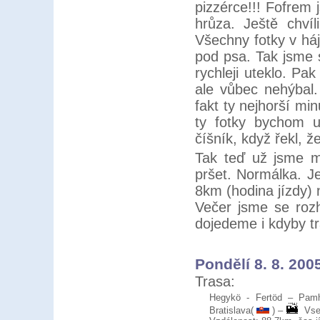
pizzérce!!! Fofrem 
hrůza. Ještě chvíl
Všechny fotky v háj
pod psa. Tak jsme s
rychleji uteklo. Pa
ale vůbec nehýbal. 
fakt ty nejhorší mi
ty fotky bychom už
číšník, když řekl, ž
Tak teď už jsme mo
pršet. Normálka. J
8km (hodina jízdy) 
Večer jsme se rozh
dojedeme i kdyby tr
Pondělí 8. 8. 200
Trasa:
Hegykö - Fertöd – Pa
Bratislava(
) –
Vse