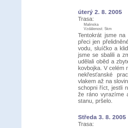
úterý 2. 8. 2005
Trasa:
Malinska
Vzdálenost: 5km
Tentokrát jsme na 
přeci jen přelidně
vodu, sluíčko a kli
jsme se sbalili a z
udělali oběd a zbyt
kovbojka. V celém 
nekřesťanské prac
vlakem až na slovi
schopni říct, jestl
že ráno vyrazíme a
stanu, pršelo.
Středa 3. 8. 2005
Trasa: