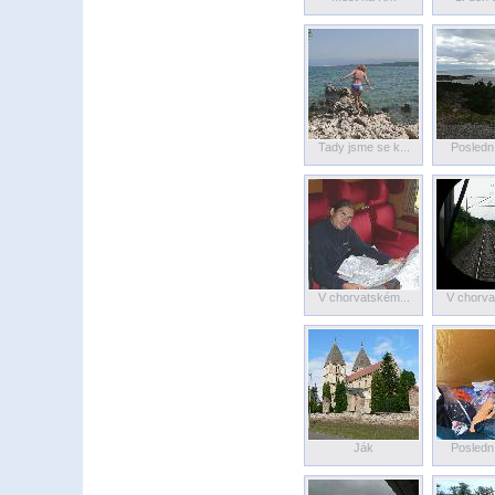
Tady jsme se k...
Poslední
V chorvatském...
V chorva
Ják
Poslední