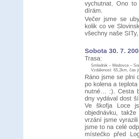
vychutnat. Ono to
dírám.
Večer jsme se uby
kolik co ve Slovins
všechny naše SITy, 
Sobota 30. 7. 20
Trasa:
Smlednik – Medovce – Sor
Vzdálenost: 65,2km, čas j
Ráno jsme se plni o
po kolena a teplota
nutné… :). Cesta b
dny vydával dost š
Ve škofja Loce j
objednávku, takže 
vrzání jsme vyrazil
jsme to na celé odp
místečko před Log