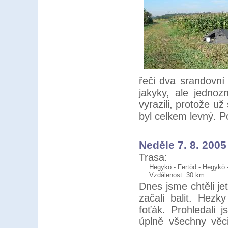
řeči dva srandovn
jakyky, ale jedno
vyrazili, protože u
byl celkem levný. Po
Neděle 7. 8. 2005
Trasa:
Hegykö - Fertöd - Hegykö 
Vzdálenost: 30 km
Dnes jsme chtěli j
začali balit. Hezk
foťák. Prohledali 
úplně všechny věc