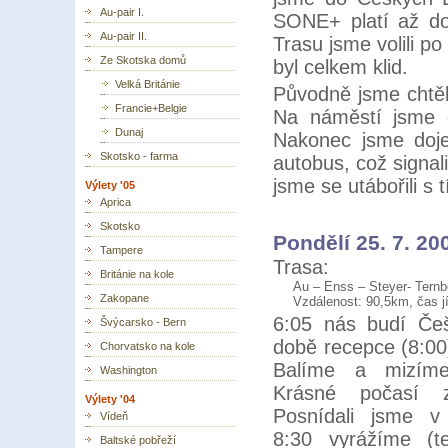
Au-pair I.
SONE+ platí až do
Au-pair II.
Trasu jsme volili p
Ze Skotska domů
byl celkem klid.
Velká Británie
Původně jsme chtěl
Francie+Belgie
Na náměstí jsme d
Dunaj
Nakonec jsme doje
Skotsko - farma
autobus, což signal
jsme se utábořili s 
Výlety '05
Aprica
Skotsko
Pondělí 25. 7. 20
Tampere
Trasa:
Británie na kole
Au – Enss – Steyer- Tern
Zakopane
Vzdálenost: 90,5km, čas j
6:05 nás budí Češ
Švýcarsko - Bern
době recepce (8:00
Chorvatsko na kole
Balíme a mizím
Washington
Krásné počasí z
Výlety '04
Posnídali jsme v
Vídeň
8:30 vyrážíme (t
Baltské pobřeží