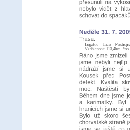
přesunuli na vykos
nebylo vidět z hl
schovat do spacáků.
Neděle 31. 7. 200
Trasa:
Logatec – Laze – Postrojna
Vzdálenost: 113,4km, čas 
Ráno jsme zmizeli 
jsme nebyli nejlí
nádraží jsme si ud
Kousek před Pos
defekt. Kvalita slo
moc. Naštěstí by
Během dne jsme je
a karimatky. Byl 
hranicích jsme si ud
Bylo už skoro šes
chorvatské straně j
jsme se ještě co 