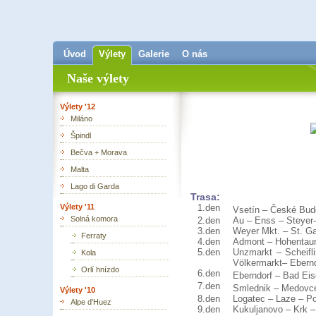
Úvod
Výlety
Galerie
O nás
Naše výlety
Výlety '12
Miláno
Špindl
Bečva + Morava
Malta
Lago di Garda
Trasa:
Výlety '11
1.den
Vsetín – České Bud
Solná komora
2.den
Au – Enss – Steyer
3.den
Weyer Mkt. – St. G
Ferraty
4.den
Admont – Hohentaur
5.den
Unzmarkt – Scheifl
Kola
Völkermarkt– Ebern
Orlí hnízdo
6.den
Eberndorf – Bad Eis
7.den
Smlednik – Medovce
Výlety '10
8.den
Logatec – Laze – Po
Alpe d'Huez
9.den
Kukuljanovo – Krk –