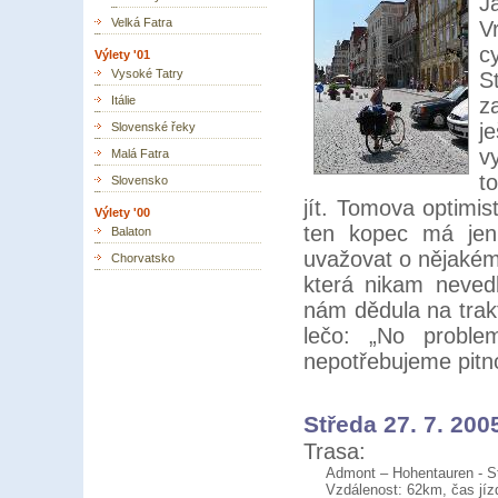
J
Velká Fatra
V
c
Výlety '01
Vysoké Tatry
S
Itálie
z
j
Slovenské řeky
v
Malá Fatra
t
Slovensko
jít. Tomova optimis
Výlety '00
ten kopec má jen 
Balaton
uvažovat o nějakém 
Chorvatsko
která nikam nevedla
nám dědula na trak
lečo: „No proble
nepotřebujeme pitno
Středa 27. 7. 200
Trasa:
Admont – Hohentauren - S
Vzdálenost: 62km, čas jíz