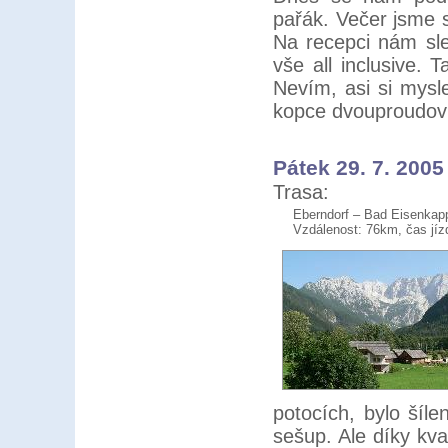
pařák. Večer jsme 
Na recepci nám sl
vše all inclusive. 
Nevím, asi si mysle
kopce dvouproudovk
Pátek 29. 7. 2005
Trasa:
Eberndorf – Bad Eisenkapp
Vzdálenost: 76km, čas jíz
potocích, bylo šíl
sešup. Ale díky kval