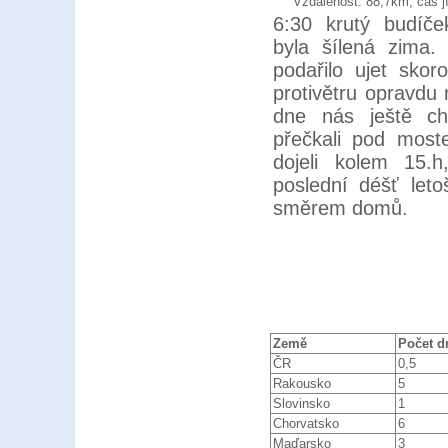
Vzdálenost: 88,7km, čas j
6:30 krutý budíček
byla šílená zima
podařilo ujet sko
protivětru opravdu
dne nás ještě chy
přečkali pod most
dojeli kolem 15.h
poslední déšť leto
směrem domů.
Země
Počet d
ČR
0,5
Rakousko
5
Slovinsko
1
Chorvatsko
6
Maďarsko
3