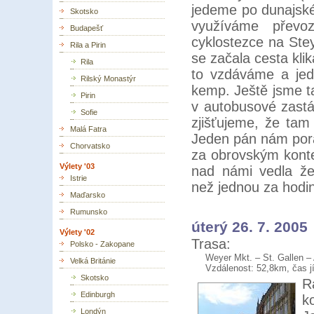
jedeme po dunajsk
Skotsko
využíváme převo
Budapešť
cyklostezce na Steye
Rila a Pirin
se začala cesta kl
Rila
to vzdáváme a jed
Rilský Monastýr
kemp. Ještě jsme ta
Pirin
v autobusové zastá
Sofie
zjišťujeme, že ta
Malá Fatra
Jeden pán nám pora
Chorvatsko
za obrovským konte
Výlety '03
nad námi vedla žel
Istrie
než jednou za hodin
Maďarsko
Rumunsko
úterý 26. 7. 2005
Výlety '02
Trasa:
Polsko - Zakopane
Weyer Mkt. – St. Gallen 
Velká Británie
Vzdálenost: 52,8km, čas j
Skotsko
R
Edinburgh
k
Londýn