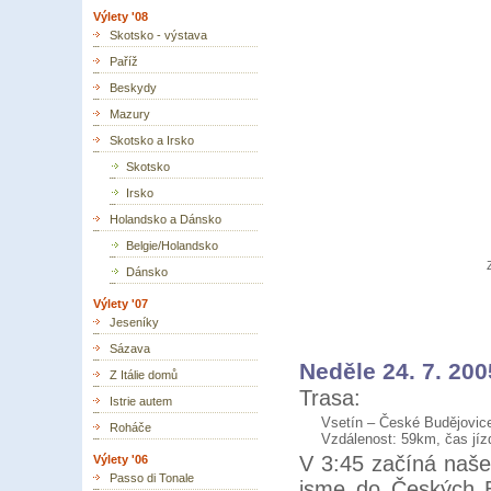
Výlety '08
Skotsko - výstava
Paříž
Beskydy
Mazury
Skotsko a Irsko
Skotsko
Irsko
Holandsko a Dánsko
Belgie/Holandsko
Dánsko
Výlety '07
Jeseníky
Sázava
Neděle 24. 7. 200
Z Itálie domů
Trasa:
Istrie autem
Vsetín – České Budějovi
Roháče
Vzdálenost: 59km, čas jíz
V 3:45 začíná naše v
Výlety '06
Passo di Tonale
jsme do Českých Bu